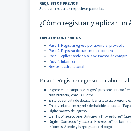
REQUISITOS PREVIOS
Solo permisos a las respectivas pantallas
¿Cómo registrar y aplicar un
TABLA DE CONTENIDOS
Paso 1. Registrar egreso por abono al proveedor
Paso 2. Registrar documento de compra
Paso 3. Aplicar anticipo al documento de compra
Paso 4. Informes
Revise nuestro tutorial
Paso 1. Registrar egreso por abono a
Ingrese en “Compras > Pagos” presione “nuevo” en la
transferencia, cheque u otro.
En la cuadricula de detalle, barra lateral, presione 
En la ventana emergente deshabilite la casilla “Pa
Digite monto del egreso
En “Tipo” seleccione “Anticipo a Proveedores” (que
Digite “Concepto” y escoja “Proveedor”, de forma o
informes. Acepte y luego guarde el pago