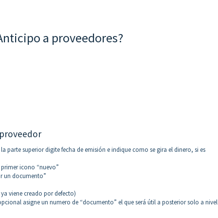
 Anticipo a proveedores?
l proveedor
 parte superior digite fecha de emisión e indique como se gira el dinero, si es
el primer icono “nuevo”
gar un documento”
 ya viene creado por defecto)
pcional asigne un numero de “documento” el que será útil a posterior solo a nivel